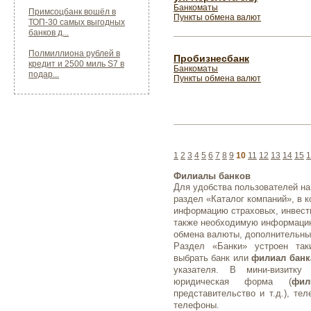
Банкоматы
Примсоцбанк вошёл в
Пункты обмена валют
ТОП-30 самых выгодных
банков д...
Полмиллиона рублей в
Пробизнесбанк
кредит и 2500 миль S7 в
Банкоматы
подар...
Пункты обмена валют
1
2
3
4
5
6
7
8
9
10
11
12
13
14
15
1
Филиалы банков
Для удобства пользователей на
раздел «Каталог компаний», в 
информацию страховых, инвести
также необходимую информаци
обмена валюты, дополнительные
Раздел «Банки» устроен так
выбрать банк или
филиал банк
указателя. В мини-визитку
юридическая форма (
фил
представительство и т.д.), те
телефоны.