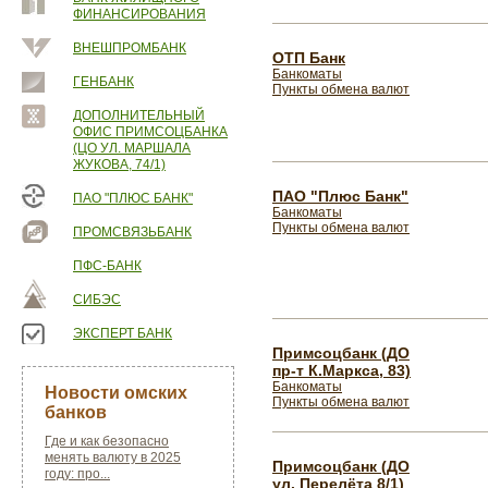
ФИНАНСИРОВАНИЯ
ВНЕШПРОМБАНК
ОТП Банк
Банкоматы
ГЕНБАНК
Пункты обмена валют
ДОПОЛНИТЕЛЬНЫЙ
ОФИС ПРИМСОЦБАНКА
(ЦО УЛ. МАРШАЛА
ЖУКОВА, 74/1)
ПАО "Плюс Банк"
ПАО "ПЛЮС БАНК"
Банкоматы
Пункты обмена валют
ПРОМСВЯЗЬБАНК
ПФС-БАНК
СИБЭС
ЭКСПЕРТ БАНК
Примсоцбанк (ДО
пр-т К.Маркса, 83)
Банкоматы
Новости омских
Пункты обмена валют
банков
Где и как безопасно
менять валюту в 2025
Примсоцбанк (ДО
году: про...
ул. Перелёта 8/1)