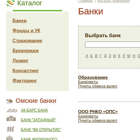
Главная
|
Каталог компаний
Каталог
Банки
Банки
Фонды и УК
Выбрать банк
Страхование
Брокеридж
А
Б
В
Г
Д
З
И
К
Л
М
Н
Лизинг
Консалтинг
Образование
Факторинг
Банкоматы
Пункты обмена валют
Омские банки
АК БАРС БАНК
ООО РНКО «ОПС»
Банкоматы
БАНК "ЗАПАДНЫЙ"
Пункты обмена валют
БАНК "ФК ОТКРЫТИЕ"
БАНК ЖИЛИЩНОГО