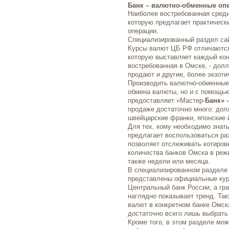
Банк – валютно-обменные оп
Наиболее востребованная среди
которую предлагает практичес
операции.
Специализированный раздел с
Курсы валют ЦБ РФ отличаются
которую выставляет каждый ко
востребованная в Омске, - долл
продают и другие, более экзоти
Производить валютно-обменные 
обмена валюты, но и с помощью
предоставляет «Мастер-
Банк» 
продаже достаточно много: дол
швейцарские франки, японские 
Для тех, кому необходимо знат
предлагает воспользоваться р
позволяет отслеживать котиров
количества банков Омска в реж
также недели или месяца.
В специализированном разделе
представлены официальные кур
Центральный банк России, а гр
наглядно показывает тренд. Та
валют в конкретном банке Омска
достаточно всего лишь выбрать
Кроме того, в этом разделе мо