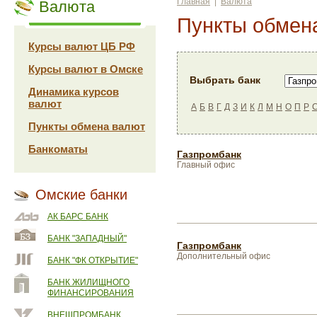
Главная
|
Валюта
Валюта
Пункты обмен
Курсы валют ЦБ РФ
Курсы валют в Омске
Выбрать банк
Динамика курсов
валют
А
Б
В
Г
Д
З
И
К
Л
М
Н
О
П
Р
Пункты обмена валют
Банкоматы
Газпромбанк
Главный офис
Омские банки
АК БАРС БАНК
БАНК "ЗАПАДНЫЙ"
Газпромбанк
Дополнительный офис
БАНК "ФК ОТКРЫТИЕ"
БАНК ЖИЛИЩНОГО
ФИНАНСИРОВАНИЯ
ВНЕШПРОМБАНК