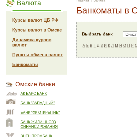
Главная
|
Валюта
Валюта
Банкоматы в 
Курсы валют ЦБ РФ
Курсы валют в Омске
Выбрать банк
Динамика курсов
валют
А
Б
В
Г
Д
З
И
К
Л
М
Н
О
П
Р
Пункты обмена валют
Банкоматы
Омские банки
АК БАРС БАНК
БАНК "ЗАПАДНЫЙ"
БАНК "ФК ОТКРЫТИЕ"
БАНК ЖИЛИЩНОГО
ФИНАНСИРОВАНИЯ
ВНЕШПРОМБАНК