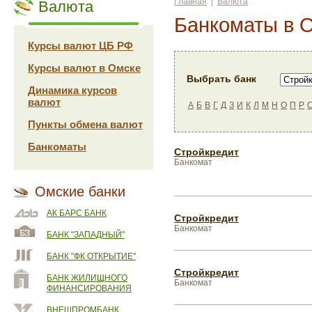
Главная
|
Валюта
Валюта
Банкоматы в 
Курсы валют ЦБ РФ
Курсы валют в Омске
Выбрать банк
Динамика курсов
валют
А
Б
В
Г
Д
З
И
К
Л
М
Н
О
П
Р
Пункты обмена валют
Банкоматы
Стройкредит
Банкомат
Омские банки
АК БАРС БАНК
Стройкредит
Банкомат
БАНК "ЗАПАДНЫЙ"
БАНК "ФК ОТКРЫТИЕ"
Стройкредит
БАНК ЖИЛИЩНОГО
Банкомат
ФИНАНСИРОВАНИЯ
ВНЕШПРОМБАНК