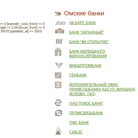
Омские банки
АК БАРС БАНК
 => 0 [transfer_cost_from] => 0
nge] => 2.00 [issue_from] => 0
12:59:03 [updated_at] => 2010-
БАНК "ЗАПАДНЫЙ"
БАНК "ФК ОТКРЫТИЕ"
БАНК ЖИЛИЩНОГО
ФИНАНСИРОВАНИЯ
ВНЕШПРОМБАНК
ГЕНБАНК
ДОПОЛНИТЕЛЬНЫЙ ОФИС
ПРИМСОЦБАНКА (ЦО УЛ. МАРШАЛА
ЖУКОВА, 74/1)
ПАО "ПЛЮС БАНК"
ПРОМСВЯЗЬБАНК
ПФС-БАНК
СИБЭС