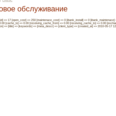
|
СИБЭС
совое обслуживание
k_id] => 17 [open_cost] => 250 [maintenace_cost] => 0 [ibank_install] => 0 [ibank_maintenace]
0.00 [cache_to] => 0.00 [receiving_cache_from] => 0.00 [receiving_cache_to] => 0.00 [excha
ption] => [title] => [keywords] => [meta_descr] => [client_type] => [created_at] => 2010-05-17 