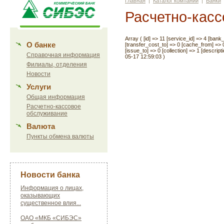
Главная
|
Каталог компаний
|
Банки
Расчетно-кас
Array ( [id] => 11 [service_id] => 4 [ban
О банке
[transfer_cost_to] => 0 [cache_from] => 
[issue_to] => 0 [collection] => 1 [descri
Справочная информация
05-17 12:59:03 )
Филиалы, отделения
Новости
Услуги
Общая информация
Расчетно-кассовое
обслуживание
Валюта
Пункты обмена валюты
Новости банка
Информация о лицах,
оказывающих
существенное влия...
ОАО «МКБ «СИБЭС»