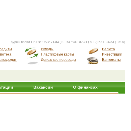
Курсы валют ЦБ РФ:
USD:
71.83
(+0.15) EUR:
87.21
(-0.12) KZT:
16.83
(+0.05)
редиты
Вклады
Валюта
потека
Пластиковые карты
Инвестиции
втокредит
Денежные переводы
Банкоматы
ьтации
Вакансии
О финансах