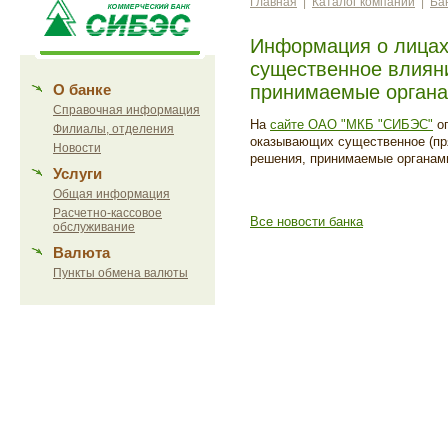
Главная
|
Каталог компаний
|
Ба
Информация о лицах
существенное влиян
О банке
принимаемые органа
Справочная информация
На
сайте ОАО "МКБ "СИБЭС"
оп
Филиалы, отделения
оказывающих существенное (пря
Новости
решения, принимаемые органами 
Услуги
Общая информация
Расчетно-кассовое
Все новости банка
обслуживание
Валюта
Пункты обмена валюты