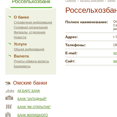
Россельхозбанк
Главная
|
Каталог компаний
|
Банки
Россельхозба
О банке
Полное наименование:
От
Справочная информация
Се
Головная организация
ре
Филиалы, отделения
Адрес:
г.
Новости
Услуги
Телефоны:
(3
Общая информация
E-mail:
sv
Валюта
Сайт:
ww
Пункты обмена валюты
Банкоматы
Омские банки
АК БАРС БАНК
БАНК "ЗАПАДНЫЙ"
БАНК "ФК ОТКРЫТИЕ"
БАНК ЖИЛИЩНОГО