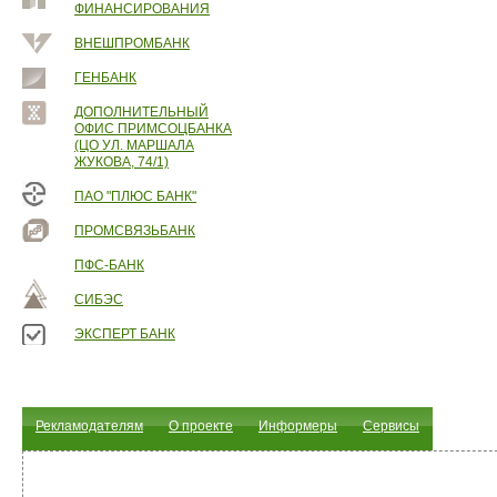
ФИНАНСИРОВАНИЯ
ВНЕШПРОМБАНК
ГЕНБАНК
ДОПОЛНИТЕЛЬНЫЙ
ОФИС ПРИМСОЦБАНКА
(ЦО УЛ. МАРШАЛА
ЖУКОВА, 74/1)
ПАО "ПЛЮС БАНК"
ПРОМСВЯЗЬБАНК
ПФС-БАНК
СИБЭС
ЭКСПЕРТ БАНК
Рекламодателям
О проекте
Информеры
Сервисы