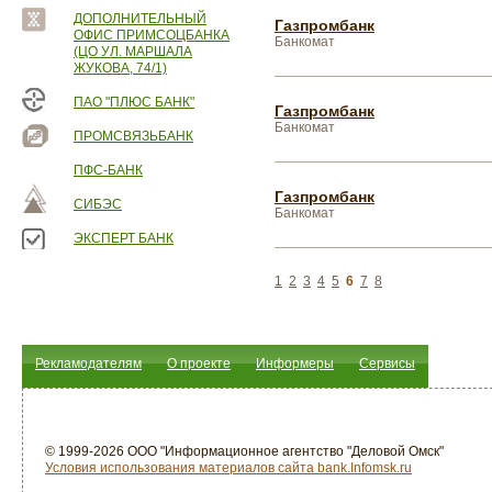
ДОПОЛНИТЕЛЬНЫЙ
Газпромбанк
ОФИС ПРИМСОЦБАНКА
Банкомат
(ЦО УЛ. МАРШАЛА
ЖУКОВА, 74/1)
ПАО "ПЛЮС БАНК"
Газпромбанк
Банкомат
ПРОМСВЯЗЬБАНК
ПФС-БАНК
Газпромбанк
СИБЭС
Банкомат
ЭКСПЕРТ БАНК
1
2
3
4
5
6
7
8
Рекламодателям
О проекте
Информеры
Сервисы
© 1999-2026 ООО "Информационное агентство "Деловой Омск"
Условия использования материалов сайта bank.Infomsk.ru