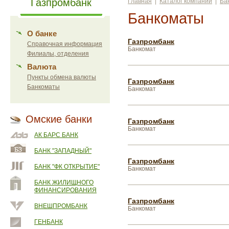
Газпромбанк
Главная
|
Каталог компаний
|
Ба
Банкоматы
О банке
Газпромбанк
Справочная информация
Банкомат
Филиалы, отделения
Валюта
Пункты обмена валюты
Газпромбанк
Банкоматы
Банкомат
Омские банки
Газпромбанк
Банкомат
АК БАРС БАНК
БАНК "ЗАПАДНЫЙ"
Газпромбанк
БАНК "ФК ОТКРЫТИЕ"
Банкомат
БАНК ЖИЛИЩНОГО
ФИНАНСИРОВАНИЯ
Газпромбанк
ВНЕШПРОМБАНК
Банкомат
ГЕНБАНК