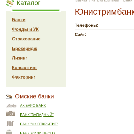
Главная
|
Каталог компаний
|
Банки
Каталог
Юнистримбанк 
Банки
Телефоны:
Фонды и УК
Сайт:
Страхование
Брокеридж
Лизинг
Консалтинг
Факторинг
Омские банки
АК БАРС БАНК
БАНК "ЗАПАДНЫЙ"
БАНК "ФК ОТКРЫТИЕ"
БАНК ЖИЛИЩНОГО