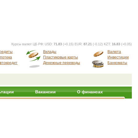
Курсы валют ЦБ РФ:
USD:
71.83
(+0.15) EUR:
87.21
(-0.12) KZT:
16.83
(+0.05)
редиты
Вклады
Валюта
потека
Пластиковые карты
Инвестиции
втокредит
Денежные переводы
Банкоматы
ьтации
Вакансии
О финансах