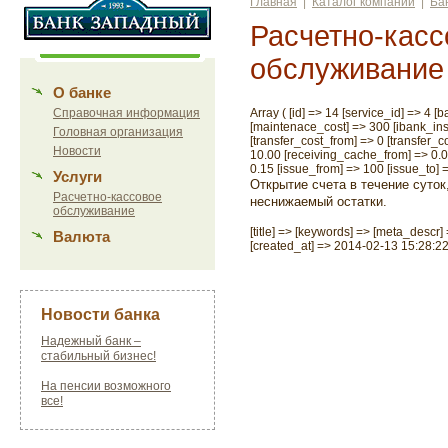
Главная
|
Каталог компаний
|
Ба
Расчетно-касс
обслуживание
О банке
Справочная информация
Array ( [id] => 14 [service_id] => 4 
[maintenace_cost] => 300 [ibank_ins
Головная организация
[transfer_cost_from] => 0 [transfer_
Новости
10.00 [receiving_cache_from] => 0.0
0.15 [issue_from] => 100 [issue_to] =
Услуги
Открытие счета в течение суто
Расчетно-кассовое
неснижаемый остатки.
обслуживание
[title] => [keywords] => [meta_desc
Валюта
[created_at] => 2014-02-13 15:28:22
Новости банка
Надежный банк –
стабильный бизнес!
На пенсии возможного
все!