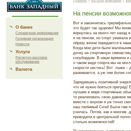
Главная
|
Каталог компаний
|
Ба
На пенсии возможног
Вот и закончилась триумфальна
О банке
это будет так здорово! Мы внов
вернулась на много лет назад 
Справочная информация
я на пенсии, но спорт уважала 
Головная организация
образу жизни передается в наше
Новости
Когда мои дети были маленькими
Услуги
дочку на спортивную гимнастику
Расчетно-кассовое
сноубордом. В наши времена и
обслуживание
о таком виде спорта мы не могл
скорости нестись! Вот лыжи – д
Валюта
развивается, а уж тем более с
Зарядившись позитивной энерге
что не нужно бояться преград! 
лучшие в мире спортивные объе
то реализовать свою давнюю ме
вместе с внуком я уж точно смог
наш любимый Сочи! Была там по
училась. Потом, как и многим, 
проводили в центральной полосе
столько возможностей!