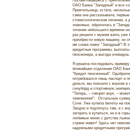
Посоветовавшись с приятельниц
ОАО Банка "Западный" и все со
Приятельница, кстати, нескольк
сама она рассказывала, первые
стоматологическом лечении, а д
знакомых, обратилась в "Западн
течение небольшого времени он
раз решили с мужем взять уже 
приобрести новую машину, но о
им снова помог "Западный"! В 
кредитные программы, выплаты
пенсионера, а выгода очевидна.
Я решила последовать примеру 
ближайшее отделение ОАО Банк
"Кредит пенсионный". Одобрили
потребовался лишь паспорт и п
деньги, мы поехали с внуком в
сноуборд и спортивную экипиров
"Теперь, – говорит внук, – може
чемпионом!". Остальную сумму
Сочи. Уже купила билеты на пое
Заодно и подлечусь там, а с вн
загорать и купаться, но и в гор
любимых мною с детства лыжах!
стране живет! Здесь нет невозм
надежными кредитными програм