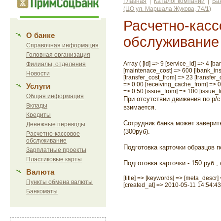
Главная
|
Каталог компаний
|
Ба
(ЦО ул. Маршала Жукова, 74/1)
Расчетно-касс
О банке
обслуживание
Справочная информация
Головная организация
Array ( [id] => 9 [service_id] => 4 [
Филиалы, отделения
[maintenace_cost] => 600 [ibank_ins
Новости
[transfer_cost_from] => 23 [transfer
=> 0.00 [receiving_cache_from] => 0
Услуги
=> 0.50 [issue_from] => 100 [issue_to
Общая информация
При отсутствии движения по р/с
Вклады
взимается.
Кредиты
Сотрудник банка может заверит
Денежные переводы
(300руб).
Расчетно-кассовое
обслуживание
Подготовка карточки образцов п
Зарплатные проекты
Пластиковые карты
Подготовка карточки - 150 руб., 
Валюта
[title] => [keywords] => [meta_descr
Пункты обмена валюты
[created_at] => 2010-05-11 14:54:43
Банкоматы