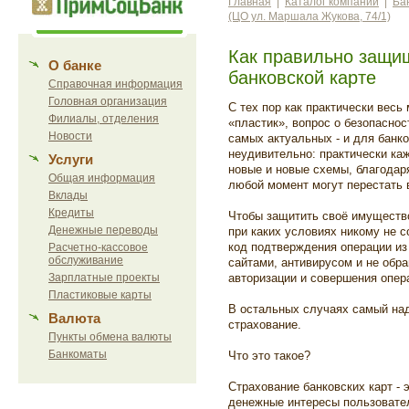
Главная
|
Каталог компаний
|
Ба
(ЦО ул. Маршала Жукова, 74/1)
Как правильно защищ
О банке
банковской карте
Справочная информация
Головная организация
С тех пор как практически весь
Филиалы, отделения
«пластик», вопрос о безопаснос
Новости
самых актуальных - и для банко
неудивительно: практически ка
Услуги
новые и новые схемы, благодар
Общая информация
любой момент могут перестать 
Вклады
Кредиты
Чтобы защитить своё имущество
Денежные переводы
при каких условиях никому не 
код подтверждения операции из
Расчетно-кассовое
обслуживание
сайтами, антивирусом и не обр
Зарплатные проекты
авторизации и совершения опер
Пластиковые карты
В остальных случаях самый над
Валюта
страхование.
Пункты обмена валюты
Банкоматы
Что это такое?
Страхование банковских карт - 
денежные интересы пользовате