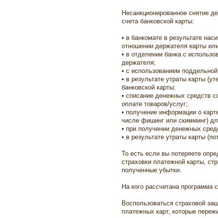
Несанкционированное снятие д
счета банковской карты:
• в банкомате в результате нас
отношении держателя карты или
• в отделении банка с использ
держателя;
• с использованием поддельной 
• в результате утраты карты (ут
банковской карты;
• списание денежных средств с
оплате товаров/услуг;
• получение информации о карт
числе фишинг или скимминг) дл
• при получении денежных сред
• в результате утраты карты (по
То есть если вы потеряете опре
страховки платежной карты, ст
полученные убытки.
На кого рассчитана программа с
Воспользоваться страховой защ
платежных карт, которые переж