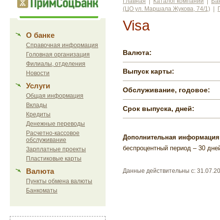
Главная
|
Каталог компаний
|
Ба
(ЦО ул. Маршала Жукова, 74/1)
|
Visa
О банке
Справочная информация
Валюта:
Головная организация
Филиалы, отделения
Выпуск карты:
Новости
Услуги
Обслуживание, годовое:
Общая информация
Вклады
Срок выпуска, дней:
Кредиты
Денежные переводы
Расчетно-кассовое
Дополнительная информация
обслуживание
беспроцентный период – 30 дне
Зарплатные проекты
Пластиковые карты
Валюта
Данные действительны c: 31.07.2
Пункты обмена валюты
Банкоматы