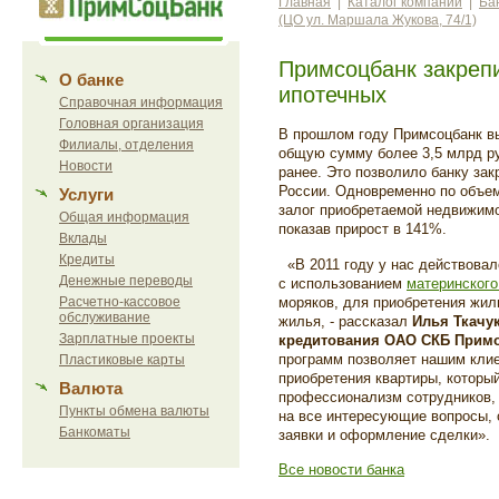
Главная
|
Каталог компаний
|
Ба
(ЦО ул. Маршала Жукова, 74/1)
Примсоцбанк закреп
О банке
ипотечных
Справочная информация
Головная организация
В прошлом году Примсоцбанк вы
Филиалы, отделения
общую сумму более 3,5 млрд руб
Новости
ранее. Это позволило банку за
России. Одновременно по объе
Услуги
залог приобретаемой недвижимо
Общая информация
показав прирост в 141%.
Вклады
Кредиты
«В 2011 году у нас действовал
Денежные переводы
с использованием
материнского
Расчетно-кассовое
моряков, для приобретения жи
обслуживание
жилья, - рассказал
Илья Ткачу
Зарплатные проекты
кредитования ОАО СКБ Прим
программ позволяет нашим клие
Пластиковые карты
приобретения квартиры, которы
Валюта
профессионализм сотрудников, 
Пункты обмена валюты
на все интересующие вопросы, 
Банкоматы
заявки и оформление сделки».
Все новости банка