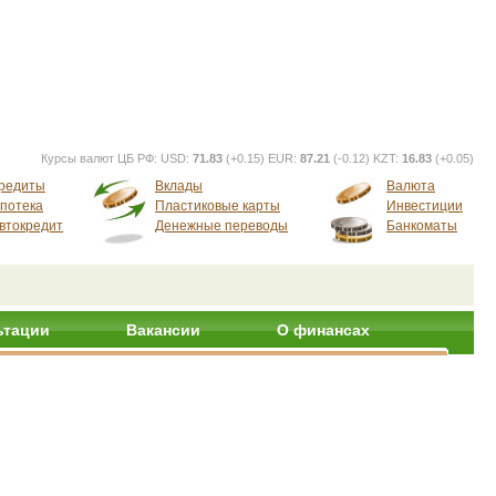
Курсы валют ЦБ РФ:
USD:
71.83
(+0.15) EUR:
87.21
(-0.12) KZT:
16.83
(+0.05)
редиты
Вклады
Валюта
потека
Пластиковые карты
Инвестиции
втокредит
Денежные переводы
Банкоматы
ьтации
Вакансии
О финансах