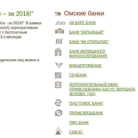
Омские банки
– за 2016!"
АК БАРС БАНК
 - за 2016!". В рамках
ого!), корпоративная
кт с бесплатным
БАНК "ЗАПАДНЫЙ"
 3-х месяцев
БАНК "ФК ОТКРЫТИЕ"
БАНК ЖИЛИЩНОГО
ФИНАНСИРОВАНИЯ
идических лиц можно в
ВНЕШПРОМБАНК
ГЕНБАНК
ДОПОЛНИТЕЛЬНЫЙ ОФИС
ПРИМСОЦБАНКА (ЦО УЛ. МАРШАЛА
ЖУКОВА, 74/1)
ПАО "ПЛЮС БАНК"
ПРОМСВЯЗЬБАНК
ПФС-БАНК
СИБЭС