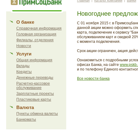
Главная
|
Каталог компаний
|
Банки
Новогоднее предложе
О банке
С 01 ноября 2015 г. в Примсоцбан
данной акции можно оформить спец
Справочная информация
карта, подключение к сервису "Ба
Головная организация
обслуживанием карт и скидкой 20
Филиалы, отделения
с момента подключения.
Новости
Срок акции ограничен, акция дейст
Услуги
Общая информация
Ознакомиться с подробными услов
офисах Банка, на сайте
www.pskb
Вклады
и по телефону Единого контактног
Кредиты
Денежные переводы
Все новости банка
Расчетно-кассовое
обслуживание
Зарплатные проекты
Пластиковые карты
Валюта
Пункты обмена валюты
Банкоматы