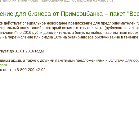
|
Дополнительный офис Примсоцбанка (ЦО ул. Маршала Жукова, 74/1)
ние для бизнеса от Примсоцбанка – пакет "Все 
ке действует специальное новогоднее предложение для предпринимателей "Все
иальный пакет опций, в который входят: открытие счета (рублевого и валютн
нк-клиент" по 2016 руб. и дополнительный бонус на выбор - зарплатный прое
% на перечисление или скидка 16% на эквайринговое обслуживание в течение
вует до 31.01.2016 года!
иями акции, а также с другими пакетными предложениями и услугами для юр
.com
о центра 8-800-200-42-02.