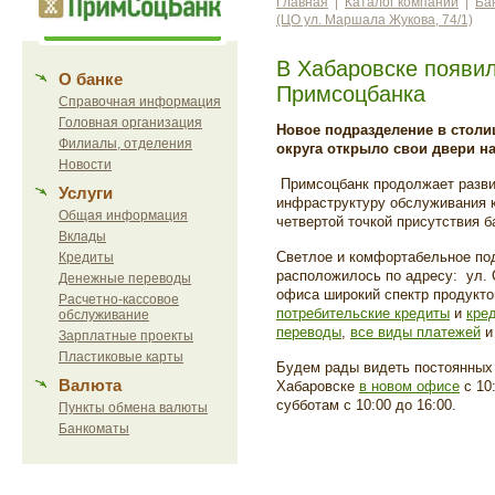
Главная
|
Каталог компаний
|
Ба
(ЦО ул. Маршала Жукова, 74/1)
В Хабаровске появи
О банке
Примсоцбанка
Справочная информация
Головная организация
Новое подразделение в столи
Филиалы, отделения
округа открыло свои двери н
Новости
Примсоцбанк продолжает разви
Услуги
инфраструктуру обслуживания к
Общая информация
четвертой точкой присутствия ба
Вклады
Светлое и комфортабельное по
Кредиты
расположилось по адресу: ул. С
Денежные переводы
офиса широкий спектр продукто
Расчетно-кассовое
потребительские кредиты
и
кре
обслуживание
переводы
,
все виды платежей
и
Зарплатные проекты
Пластиковые карты
Будем рады видеть постоянных 
Валюта
Хабаровске
в новом офисе
с 10:
субботам с 10:00 до 16:00.
Пункты обмена валюты
Банкоматы