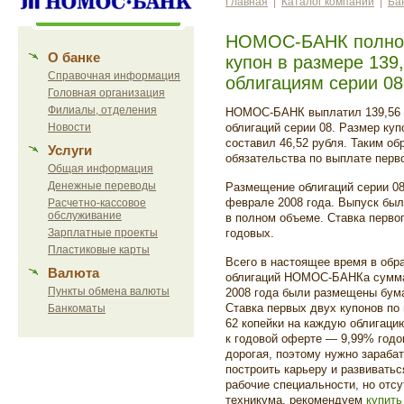
Главная
|
Каталог компаний
|
Ба
НОМОС-БАНК полнос
О банке
купон в размере 139
Справочная информация
облигациям серии 08
Головная организация
Филиалы, отделения
НОМОС-БАНК выплатил 139,56 м
Новости
облигаций серии 08. Размер куп
составил 46,52 рубля. Таким об
Услуги
обязательства по выплате перво
Общая информация
Денежные переводы
Размещение облигаций серии 08
феврале 2008 года. Выпуск бы
Расчетно-кассовое
обслуживание
в полном объеме. Ставка первог
Зарплатные проекты
годовых.
Пластиковые карты
Всего в настоящее время в обр
Валюта
облигаций НОМОС-БАНКа сумма
Пункты обмена валюты
2008 года были размещены бума
Ставка первых двух купонов по
Банкоматы
62 копейки на каждую облигаци
к годовой оферте — 9,99% годо
дорогая, поэтому нужно зараба
построить карьеру и развиватьс
рабочие специальности, но отсу
техникума, рекомендуем
купить