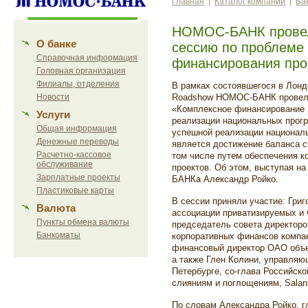
Главная
|
Каталог компаний
|
Ба
НОМОС-БАНК прове
О банке
сессию по проблеме
Справочная информация
финансирования прое
Головная организация
Филиалы, отделения
В рамках состоявшегося в Лон
Новости
Roadshow НОМОС-БАНК провел
«Комплексное финансирование п
Услуги
реализации национальных прогр
Общая информация
успешной реализации националь
Денежные переводы
является достижение баланса с
Расчетно-кассовое
том числе путем обеспечения 
обслуживание
проектов. Об этом, выступая н
Зарплатные проекты
БАНКа Александр Ройко.
Пластиковые карты
В сессии приняли участие: Гри
Валюта
ассоциации приватизируемых и 
Пункты обмена валюты
председатель совета директоро
Банкоматы
корпоративных финансов компа
финансовый директор ОАО объ
а также Глен Колини, управляю
Петербурге, со-глава Российско
слияниям и поглощениям, Salan
По словам Александра Ройко, г