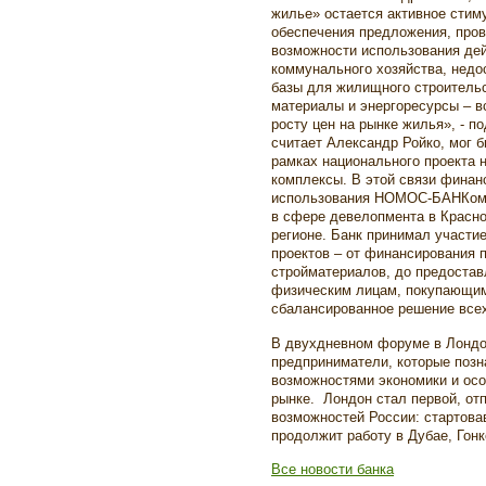
жилье» остается активное стим
обеспечения предложения, про
возможности использования де
коммунального хозяйства, недо
базы для жилищного строительс
материалы и энергоресурсы – в
росту цен на рынке жилья», - п
считает Александр Ройко, мог б
рамках национального проекта 
комплексы. В этой связи финан
использования НОМОС-БАНКом 
в сфере девелопмента в Красн
регионе. Банк принимал участие
проектов – от финансирования 
стройматериалов, до предостав
физическим лицам, покупающим
сбалансированное решение всех
В двухдневном форуме в Лондо
предприниматели, которые позн
возможностями экономики и осо
рынке. Лондон стал первой, от
возможностей России: стартова
продолжит работу в Дубае, Гонк
Все новости банка