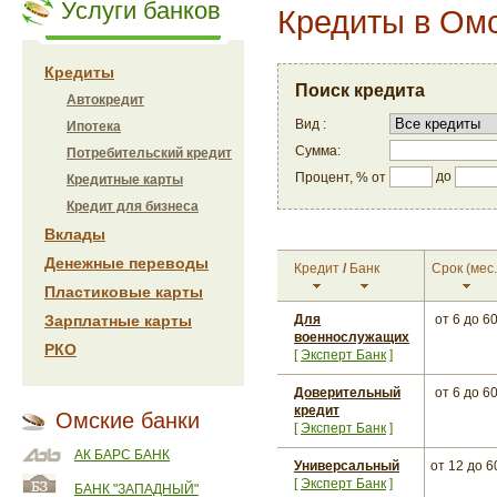
Услуги банков
Кредиты в Ом
Кредиты
Поиск кредита
Автокредит
Вид :
Ипотека
Сумма:
Потребительский кредит
до
Процент, % от
Кредитные карты
Кредит для бизнеса
Вклады
Денежные переводы
Кредит
/
Банк
Срок
(мес.
Пластиковые карты
Зарплатные карты
Для
от 6
до 6
военнослужащих
РКО
[
Эксперт Банк
]
Доверительный
от 6
до 6
кредит
Омские банки
[
Эксперт Банк
]
АК БАРС БАНК
Универсальный
от 12
до 6
[
Эксперт Банк
]
БАНК "ЗАПАДНЫЙ"