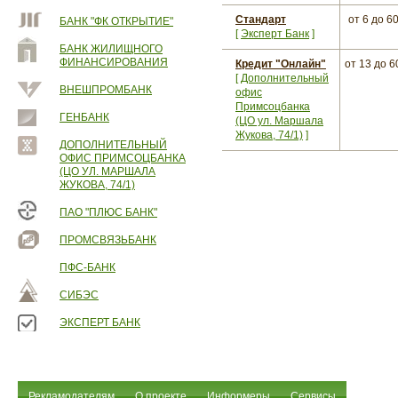
Стандарт
от 6
до 6
БАНК "ФК ОТКРЫТИЕ"
[
Эксперт Банк
]
БАНК ЖИЛИЩНОГО
ФИНАНСИРОВАНИЯ
Кредит "Онлайн"
от 13
до 6
[
Дополнительный
ВНЕШПРОМБАНК
офис
Примсоцбанка
ГЕНБАНК
(ЦО ул. Маршала
Жукова, 74/1)
]
ДОПОЛНИТЕЛЬНЫЙ
ОФИС ПРИМСОЦБАНКА
(ЦО УЛ. МАРШАЛА
ЖУКОВА, 74/1)
ПАО "ПЛЮС БАНК"
ПРОМСВЯЗЬБАНК
ПФС-БАНК
СИБЭС
ЭКСПЕРТ БАНК
Рекламодателям
О проекте
Информеры
Сервисы