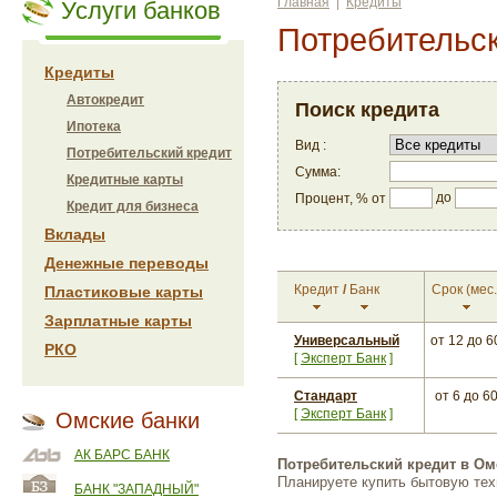
Главная
|
Кредиты
Услуги банков
Потребительск
Кредиты
Автокредит
Поиск кредита
Ипотека
Вид :
Потребительский кредит
Сумма:
Кредитные карты
до
Процент, % от
Кредит для бизнеса
Вклады
Денежные переводы
Кредит
/
Банк
Срок
(мес.
Пластиковые карты
Зарплатные карты
Универсальный
от 12
до 6
РКО
[
Эксперт Банк
]
Стандарт
от 6
до 6
[
Эксперт Банк
]
Омские банки
АК БАРС БАНК
Потребительский кредит в Ом
Планируете купить бытовую тех
БАНК "ЗАПАДНЫЙ"