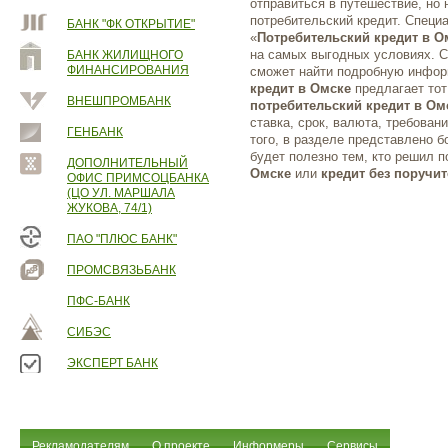
отправиться в путешествие, но
потребительский кредит. Специ
БАНК "ФК ОТКРЫТИЕ"
«
Потребительский кредит в О
на самых выгодных условиях. С
БАНК ЖИЛИЩНОГО
ФИНАНСИРОВАНИЯ
сможет найти подробную инфор
кредит в Омске
предлагает тот
ВНЕШПРОМБАНК
потребительский кредит в Ом
ставка, срок, валюта, требован
ГЕНБАНК
того, в разделе представлено 
будет полезно тем, кто решил 
ДОПОЛНИТЕЛЬНЫЙ
Омске
или
кредит без поручит
ОФИС ПРИМСОЦБАНКА
(ЦО УЛ. МАРШАЛА
ЖУКОВА, 74/1)
ПАО "ПЛЮС БАНК"
ПРОМСВЯЗЬБАНК
ПФС-БАНК
СИБЭС
ЭКСПЕРТ БАНК
Рекламодателям
О проекте
Информеры
Сервисы