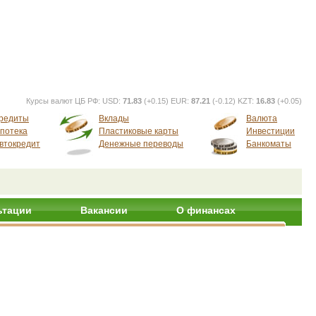
Курсы валют ЦБ РФ:
USD:
71.83
(+0.15) EUR:
87.21
(-0.12) KZT:
16.83
(+0.05)
редиты
Вклады
Валюта
потека
Пластиковые карты
Инвестиции
втокредит
Денежные переводы
Банкоматы
ьтации
Вакансии
О финансах