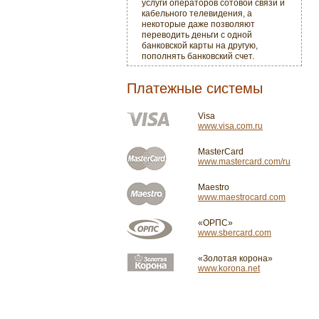
услуги операторов сотовой связи и
кабельного телевидения, а
некоторые даже позволяют
переводить деньги с одной
банковской карты на другую,
пополнять банковский счет.
Платежные системы
Visa
www.visa.com.ru
MasterCard
www.mastercard.com/ru
Maestro
www.maestrocard.com
«ОРПС»
www.sbercard.com
«Золотая корона»
www.korona.net