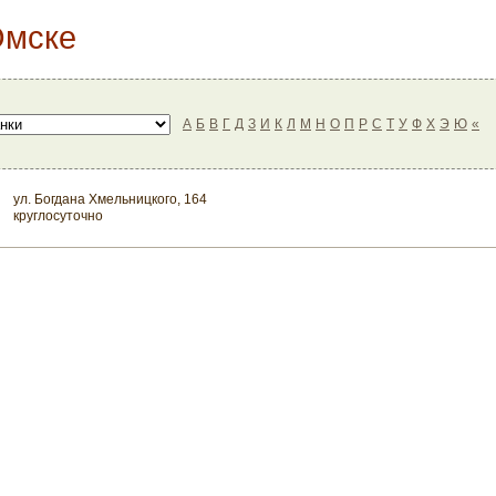
Омске
А
Б
В
Г
Д
З
И
К
Л
М
Н
О
П
Р
С
Т
У
Ф
Х
Э
Ю
«
ул. Богдана Хмельницкого, 164
круглосуточно