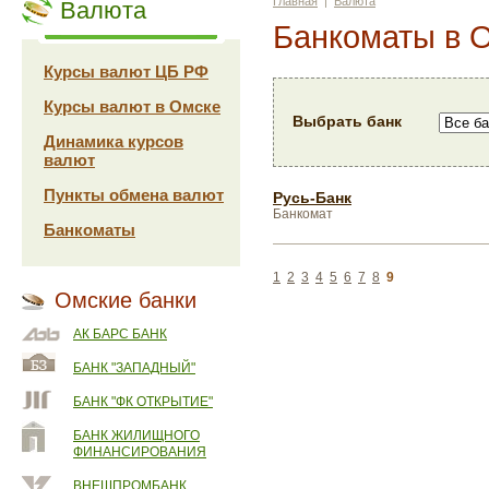
Главная
|
Валюта
Валюта
Банкоматы в 
Курсы валют ЦБ РФ
Курсы валют в Омске
Выбрать банк
Динамика курсов
валют
Пункты обмена валют
Русь-Банк
Банкомат
Банкоматы
1
2
3
4
5
6
7
8
9
Омские банки
АК БАРС БАНК
БАНК "ЗАПАДНЫЙ"
БАНК "ФК ОТКРЫТИЕ"
БАНК ЖИЛИЩНОГО
ФИНАНСИРОВАНИЯ
ВНЕШПРОМБАНК