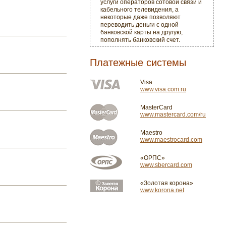
услуги операторов сотовой связи и
кабельного телевидения, а
некоторые даже позволяют
переводить деньги с одной
банковской карты на другую,
пополнять банковский счет.
Платежные системы
Visa
www.visa.com.ru
MasterCard
www.mastercard.com/ru
Maestro
www.maestrocard.com
«ОРПС»
www.sbercard.com
«Золотая корона»
www.korona.net