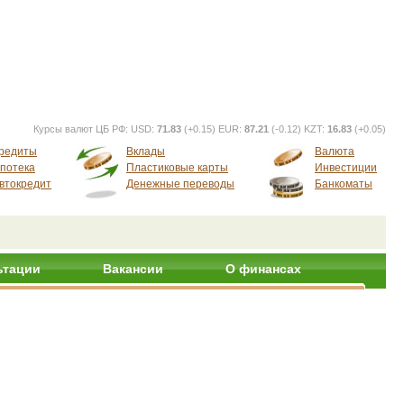
Курсы валют ЦБ РФ:
USD:
71.83
(+0.15) EUR:
87.21
(-0.12) KZT:
16.83
(+0.05)
редиты
Вклады
Валюта
потека
Пластиковые карты
Инвестиции
втокредит
Денежные переводы
Банкоматы
ьтации
Вакансии
О финансах