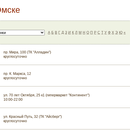
Омске
А
Б
В
Г
Д
З
И
К
Л
М
Н
О
П
Р
С
Т
У
Ф
Х
Э
Ю
«
пр. Мира, 100 (ТК "Алладин")
круглосуточно
пр. К. Маркса, 12
круглосуточно
ул. 70 лет Октября, 25 к1 (гипермаркет "Континент")
10:00-22:00
ул. Красный Путь, 32 (ТК "Айсберг")
круглосуточно