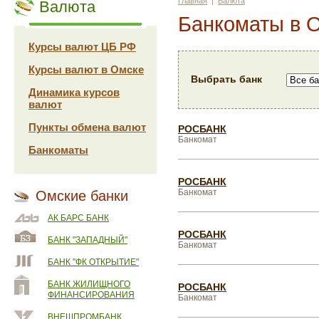
Главная
|
Валюта
Валюта
Банкоматы в 
Курсы валют ЦБ РФ
Курсы валют в Омске
Выбрать банк
Динамика курсов
валют
Пункты обмена валют
РОСБАНК
Банкомат
Банкоматы
РОСБАНК
Банкомат
Омские банки
АК БАРС БАНК
РОСБАНК
БАНК "ЗАПАДНЫЙ"
Банкомат
БАНК "ФК ОТКРЫТИЕ"
БАНК ЖИЛИЩНОГО
РОСБАНК
ФИНАНСИРОВАНИЯ
Банкомат
ВНЕШПРОМБАНК