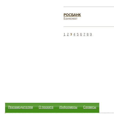
РОСБАНК
Банкомат
1
2
3
4
5
6
7
8
9
Рекламодателям
О проекте
Информеры
Сервисы