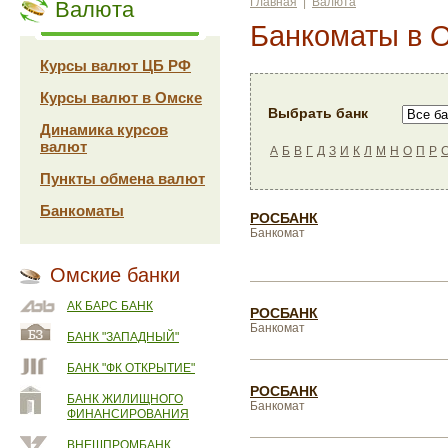
Главная
|
Валюта
Валюта
Банкоматы в 
Курсы валют ЦБ РФ
Курсы валют в Омске
Выбрать банк
Динамика курсов
валют
А
Б
В
Г
Д
З
И
К
Л
М
Н
О
П
Р
Пункты обмена валют
Банкоматы
РОСБАНК
Банкомат
Омские банки
АК БАРС БАНК
РОСБАНК
Банкомат
БАНК "ЗАПАДНЫЙ"
БАНК "ФК ОТКРЫТИЕ"
РОСБАНК
БАНК ЖИЛИЩНОГО
Банкомат
ФИНАНСИРОВАНИЯ
ВНЕШПРОМБАНК