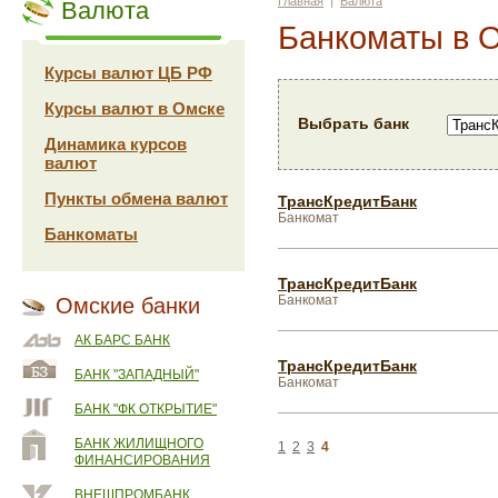
Главная
|
Валюта
Валюта
Банкоматы в 
Курсы валют ЦБ РФ
Курсы валют в Омске
Выбрать банк
Динамика курсов
валют
Пункты обмена валют
ТрансКредитБанк
Банкомат
Банкоматы
ТрансКредитБанк
Банкомат
Омские банки
АК БАРС БАНК
ТрансКредитБанк
БАНК "ЗАПАДНЫЙ"
Банкомат
БАНК "ФК ОТКРЫТИЕ"
БАНК ЖИЛИЩНОГО
1
2
3
4
ФИНАНСИРОВАНИЯ
ВНЕШПРОМБАНК