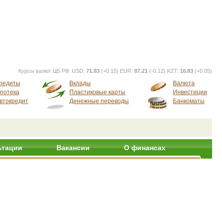
Курсы валют ЦБ РФ:
USD:
71.83
(+0.15) EUR:
87.21
(-0.12) KZT:
16.83
(+0.05)
редиты
Вклады
Валюта
потека
Пластиковые карты
Инвестиции
втокредит
Денежные переводы
Банкоматы
ьтации
Вакансии
О финансах