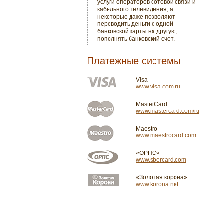
услуги операторов сотовой связи и
кабельного телевидения, а
некоторые даже позволяют
переводить деньги с одной
банковской карты на другую,
пополнять банковский счет.
Платежные системы
Visa
www.visa.com.ru
MasterCard
www.mastercard.com/ru
Maestro
www.maestrocard.com
«ОРПС»
www.sbercard.com
«Золотая корона»
www.korona.net