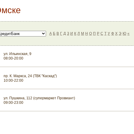
Омске
А
Б
В
Г
Д
З
И
К
Л
М
Н
О
П
Р
С
Т
У
Ф
Х
Э
Ю
«
ул. Ильинская, 9
08:00-20:00
пр. К. Маркса, 24 (ТВК "Каскад")
10:00-22:00
ул. Пушкина, 112 (супермаркет Провиант)
09:00-23:00