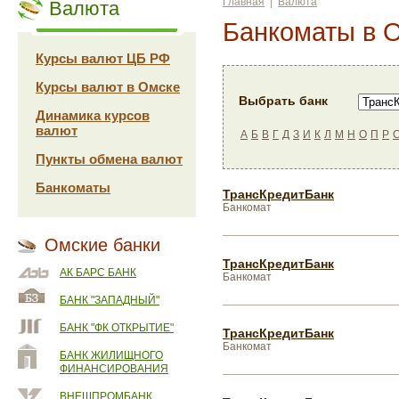
Главная
|
Валюта
Валюта
Банкоматы в 
Курсы валют ЦБ РФ
Курсы валют в Омске
Выбрать банк
Динамика курсов
валют
А
Б
В
Г
Д
З
И
К
Л
М
Н
О
П
Р
Пункты обмена валют
Банкоматы
ТрансКредитБанк
Банкомат
Омские банки
ТрансКредитБанк
АК БАРС БАНК
Банкомат
БАНК "ЗАПАДНЫЙ"
БАНК "ФК ОТКРЫТИЕ"
ТрансКредитБанк
Банкомат
БАНК ЖИЛИЩНОГО
ФИНАНСИРОВАНИЯ
ВНЕШПРОМБАНК