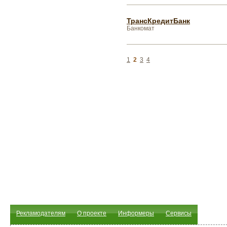
ТрансКредитБанк
Банкомат
1
2
3
4
Рекламодателям
О проекте
Информеры
Сервисы