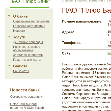
ПАО "Плюс Банк"
Главная
|
Каталог компаний
|
Ба
ПАО "Плюс Ба
О банке
Полное наименование:
Пу
Справочная информация
Ба
Головная организация
Новости
Адрес:
10
1
Услуги
Денежные переводы
Телефоны:
8 
бе
Расчетно-кассовое
обслуживание
Сайт:
ww
Зарплатные проекты
Пластиковые карты
Плюс Банк – дружественный ба
Валюта
работы на финансовом рынке. Б
Банкоматы
России – занимает
118
место сре
Плюс Банк занимает
7
место ср
автокредитов (в автокредитном 
года). Плюс Банк входит в
ТОП-
кредитования физлиц. Банк явл
Новости банка
Системы Страхования Вкладов (
Осторожно, мошенники!
Плюс Банк наряду с крупнейши
удостоен национальной премии 
Плюс Банк выбрал
лауреатом в номинации «За вкла
решение R-Style Softlab
неоднократно являлся лауреат