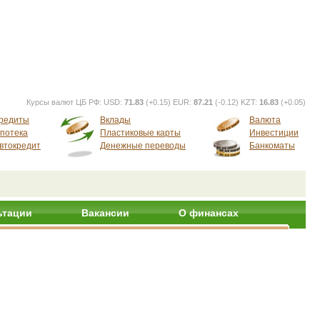
Курсы валют ЦБ РФ:
USD:
71.83
(+0.15) EUR:
87.21
(-0.12) KZT:
16.83
(+0.05)
редиты
Вклады
Валюта
потека
Пластиковые карты
Инвестиции
втокредит
Денежные переводы
Банкоматы
ьтации
Вакансии
О финансах