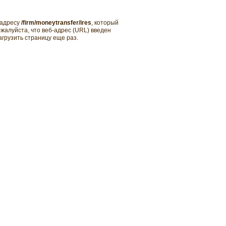
 адресу
/firm/moneytransfer/ires
, который
ожалуйста, что веб-адрес (URL) введен
агрузить страницу еще раз.