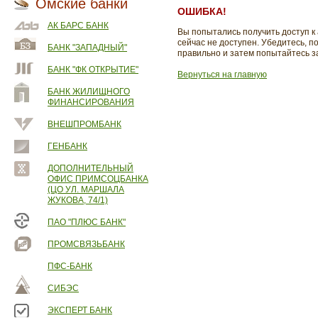
Омские банки
ОШИБКА!
АК БАРС БАНК
Вы попытались получить доступ к
сейчас не доступен. Убедитесь, п
БАНК "ЗАПАДНЫЙ"
правильно и затем попытайтесь з
БАНК "ФК ОТКРЫТИЕ"
Вернуться на главную
БАНК ЖИЛИЩНОГО
ФИНАНСИРОВАНИЯ
ВНЕШПРОМБАНК
ГЕНБАНК
ДОПОЛНИТЕЛЬНЫЙ
ОФИС ПРИМСОЦБАНКА
(ЦО УЛ. МАРШАЛА
ЖУКОВА, 74/1)
ПАО "ПЛЮС БАНК"
ПРОМСВЯЗЬБАНК
ПФС-БАНК
СИБЭС
ЭКСПЕРТ БАНК