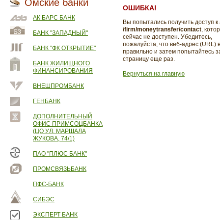
Омские банки
ОШИБКА!
АК БАРС БАНК
Вы попытались получить доступ к
/firm/moneytransfer/contact
, кото
БАНК "ЗАПАДНЫЙ"
сейчас не доступен. Убедитесь,
пожалуйста, что веб-адрес (URL) 
БАНК "ФК ОТКРЫТИЕ"
правильно и затем попытайтесь з
страницу еще раз.
БАНК ЖИЛИЩНОГО
ФИНАНСИРОВАНИЯ
Вернуться на главную
ВНЕШПРОМБАНК
ГЕНБАНК
ДОПОЛНИТЕЛЬНЫЙ
ОФИС ПРИМСОЦБАНКА
(ЦО УЛ. МАРШАЛА
ЖУКОВА, 74/1)
ПАО "ПЛЮС БАНК"
ПРОМСВЯЗЬБАНК
ПФС-БАНК
СИБЭС
ЭКСПЕРТ БАНК