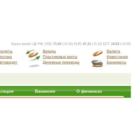
Курсы валют ЦБ РФ:
USD:
71.83
(+0.15) EUR:
87.21
(-0.12) KZT:
16.83
(+0.05)
редиты
Вклады
Валюта
потека
Пластиковые карты
Инвестиции
втокредит
Денежные переводы
Банкоматы
ьтации
Вакансии
О финансах