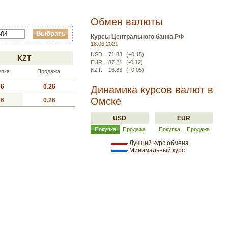
Обмен валюты
Курсы Центрального банка РФ
16.06.2021
USD:
71.83
(+0.15)
KZT
EUR:
87.21
(-0.12)
KZT:
16.83
(+0.05)
упка
Продажа
06
0.26
Динамика курсов валют в
Омске
06
0.26
USD
EUR
Покупка
Продажа
Покупка
Продажа
Лучший курс обмена
Минимальный курс