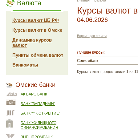
Главная
|
Валюта
Валюта
Курсы валют 
04.06.2026
Курсы валют ЦБ РФ
Курсы валют в Омске
Версия для печати
Динамика курсов
валют
Лучшие курсы:
Пункты обмена валют
Совкомбанк
Банкоматы
Курсы валют предоставили
1
из
1
Омские банки
АК БАРС БАНК
БАНК "ЗАПАДНЫЙ"
БАНК "ФК ОТКРЫТИЕ"
БАНК ЖИЛИЩНОГО
ФИНАНСИРОВАНИЯ
ВНЕШПРОМБАНК