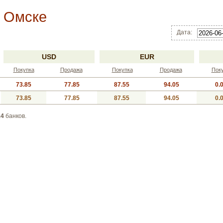
в Омске
Дата:
USD
EUR
Покупка
Продажа
Покупка
Продажа
Пок
73.85
77.85
87.55
94.05
0.
73.85
77.85
87.55
94.05
0.
14
банков.