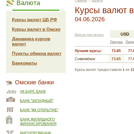
Главная
|
Валюта
Валюта
Курсы валют 
04.06.2026
Курсы валют ЦБ РФ
Курсы валют в Омске
USD
Версия для печати
Динамика курсов
Покупка
Прод
валют
Лучшие курсы:
73.85
77.
Пункты обмена валют
Совкомбанк
73.85
77.
Банкоматы
Курсы валют предоставили
1
из
1
Омские банки
АК БАРС БАНК
БАНК "ЗАПАДНЫЙ"
БАНК "ФК ОТКРЫТИЕ"
БАНК ЖИЛИЩНОГО
ФИНАНСИРОВАНИЯ
ВНЕШПРОМБАНК