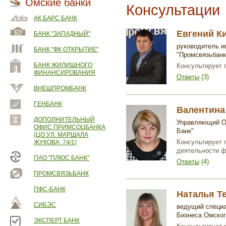
Омские банки
Консультации
АК БАРС БАНК
Евгений К
БАНК "ЗАПАДНЫЙ"
руководитель и
БАНК "ФК ОТКРЫТИЕ"
"Промсвязьбанк
БАНК ЖИЛИЩНОГО
Консультирует 
ФИНАНСИРОВАНИЯ
Ответы
(3)
ВНЕШПРОМБАНК
ГЕНБАНК
Валентина
ДОПОЛНИТЕЛЬНЫЙ
Управляющий О
ОФИС ПРИМСОЦБАНКА
Банк"
(ЦО УЛ. МАРШАЛА
Консультирует 
ЖУКОВА, 74/1)
деятельности 
ПАО "ПЛЮС БАНК"
Ответы
(4)
ПРОМСВЯЗЬБАНК
ПФС-БАНК
Наталья Т
СИБЭС
ведущий специа
Бизнеса Омско
ЭКСПЕРТ БАНК