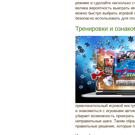
режиме и сделайте несколько ст
велика вероятность выиграть им
можно быстро выбрать игровой 
безопасно использовать для пл
Тренировки и ознак
привлекательный игровой инстр
и знакомиться с игровыми авт
убирает возможность проиграть
неправильные шаги. Таким обра
правильные решения, которые п