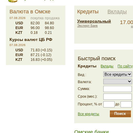
Валюта в Омске
Кредиты
Вклады
покупка
продажа
07.08.2026
Универсальный
17.0
USD
82.00
84.80
Эксперт Банк
EUR
96.00
98.60
KZT
0.18
0.21
Курсы валют ЦБ РФ
07.08.2026
USD
71.83 (+0.15)
EUR
87.21 (-0.12)
Быстрый поиск
KZT
16.83 (+0.05)
Кредиты
Вклады
По сайту
Вид :
Валюта:
Сумма:
Срок (мес.):
до
Процент, % от
Все кредиты
Омские банки