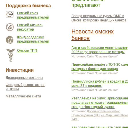
предлагают
Поддержка бизнеса
Омский союз
Всегда актуальные курсы ОМС в
предпринимателей
Омске: котировки ведущих банков
Омский бизнес-
инкубатор
Новости омских
банков
Фонд поддержки
предпринимателей
Где и как безопасно менять валют
Омская ТПП
2025 году: проверенные методы
Источник: Сайт "Омские банки"
Примсоцбанк вошёл в ТОП-30 сам
выгодных банков для вклада
Инвестиции
Источник: Сайт "Омские банки"
Драгоценные металлы
Полмиллиона рублей в кредит и 2
Фондовый рынок: акции
миль S7 в подарок!
и ПИФы
Источник: Сайт "Омские банки"
Металлические счета
Утепляемся на зиму: Примсоцбан
предлагает открыть традиционны
вклад «Новогодний чулок»
Источник:
Дополнительный офис
Примсоцбанка (ЦО ул. Маршала Жуко
74/1)
Как правильно защищать свои ден